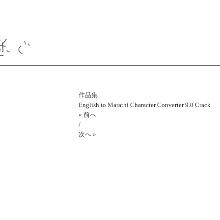
作品集
English to Marathi Character Converter 9.0 Crack
« 前へ
/
次へ »