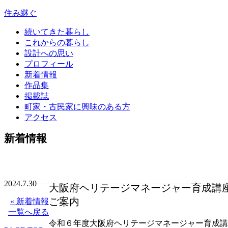
住み継ぐ
続いてきた暮らし
これからの暮らし
設計への思い
プロフィール
新着情報
作品集
掲載誌
町家・古民家に興味のある方
アクセス
新着情報
2024.7.30
大阪府ヘリテージマネージャー育成講
ご案内
« 新着情報
一覧へ戻る
令和６年度大阪府ヘリテージマネージャー育成講