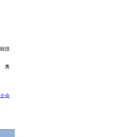
統技
 奥
士会