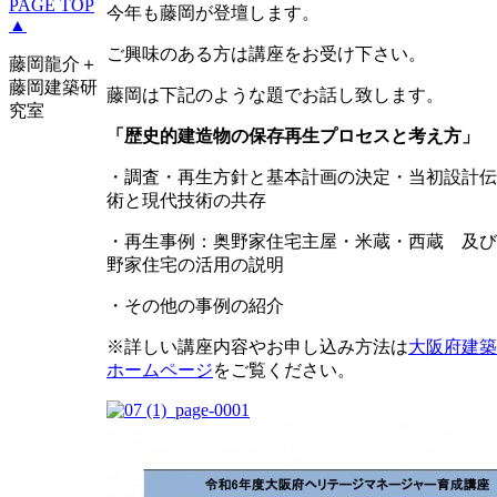
PAGE TOP
今年も藤岡が登壇します。
▲
ご興味のある方は講座をお受け下さい。
藤岡龍介＋
藤岡建築研
藤岡は下記のような題でお話し致します。
究室
「歴史的建造物の保存再生プロセスと考え方」
・調査・再生方針と基本計画の決定・当初設計伝
術と現代技術の共存
・再生事例：奥野家住宅主屋・米蔵・西蔵 及び
野家住宅の活用の説明
・その他の事例の紹介
※詳しい講座内容やお申し込み方法は
大阪府建築
ホームページ
をご覧ください。